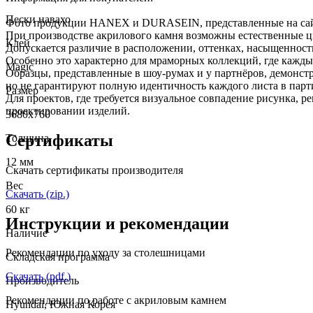
Пески навахо
Фото продукции HANEX и DURASEIN, представленные на сайте
При производстве акрилового камня возможны естественные ц
Клей
Допускается различие в расположении, оттенках, насыщенност
Особенно это характерно для мраморных коллекций, где кажд
Magic
Образцы, представленные в шоу-румах и у партнёров, демонст
но не гарантируют полную идентичность каждого листа в парт
Размер
Для проектов, где требуется визуальное совпадение рисунка, 
проектировании изделий.
3680х760
Сертификаты
Толщина
12 мм
Скачать сертификаты производителя
Вес
Скачать (zip.)
60 кг
Инструкции и рекомендации
Наличие
Рекомендации по уходу за столешницами
Складская программа
Скачать (pdf.)
Производитель
Рекомендации по работе с акриловым камнем
Hyundai, Южная Корея