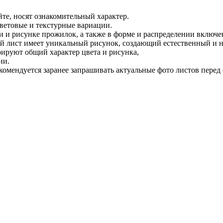
, носят ознакомительный характер.
ветовые и текстурные вариации.
и и рисунке прожилок, а также в форме и распределении включе
ый лист имеет уникальный рисунок, создающий естественный и
рируют общий характер цвета и рисунка,
ии.
рекомендуется заранее запрашивать актуальные фото листов пере