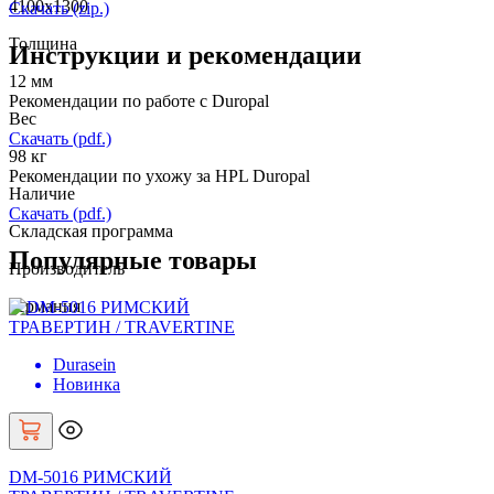
4100х1300
Скачать (zip.)
Толщина
Инструкции и рекомендации
12 мм
Рекомендации по работе с Duropal
Вес
Скачать (pdf.)
98 кг
Рекомендации по ухожу за HPL Duropal
Наличие
Скачать (pdf.)
Складская программа
Популярные товары
Производитель
Германия
Durasein
Новинка
DM-5016 РИМСКИЙ