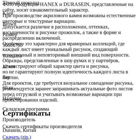
Тёмный шоколад
Фото продукции HANEX и DURASEIN, представленные на
сайте, носят ознакомительный характер.
Клей
При производстве акрилового камня возможны естественные
цветовые и текстурные вариации.
Brown
Допускается различие в расположении, оттенках,
насыщенности и рисунке прожилок, а также в форме и
Размер
распределении включений.
Особенно это характерно для мраморных коллекций, где
3660х760
каждый лист имеет уникальный рисунок, создающий
естественный и неповторимый внешний вид поверхности.
Толщина
Образцы, представленные в шоу-румах и у партнёров,
демонстрируют общий характер цвета и рисунка,
12 мм
но не гарантируют полную идентичность каждого листа в
Вес
партии.
Для проектов, где требуется визуальное совпадение рисунка,
60 кг
рекомендуется заранее запрашивать актуальные фото листов
перед отгрузкой и учитывать возможные вариации при
Наличие
проектировании изделий.
Складская программа
Сертификаты
Производитель
Скачать сертификаты производителя
Durasein, Китай
Скачать (zip.)